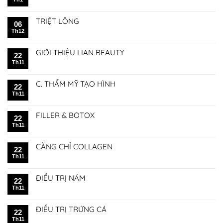
TRIỆT LÔNG
06
Th12
GIỚI THIỆU LIAN BEAUTY
22
Th11
C. THẨM MỸ TẠO HÌNH
22
Th11
FILLER & BOTOX
22
Th11
CĂNG CHỈ COLLAGEN
22
Th11
ĐIỀU TRỊ NÁM
22
Th11
ĐIỀU TRỊ TRỨNG CÁ
22
Th11