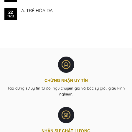
A. TRẺ HÓA DA
22
Th11
CHỨNG NHẬN UY TÍN
Tạo dựng sự uy tín từ đội ngũ chuyên gia và bác sỹ giỏi, giàu kinh
nghiệm.
NHÂN SỰ CHẤT LƯỢNG