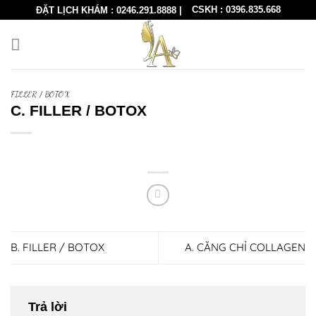
Skip
CSKH :
0396.835.668
ĐẶT LỊCH KHÁM :
0246.291.8888
|
to
content
FILLER / BOTOX
C. FILLER / BOTOX
B. FILLER / BOTOX
A. CĂNG CHỈ COLLAGEN
Trả lời