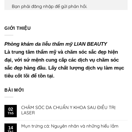
Bạn phải
đăng nhập
để gửi phản hồi.
GIỚI THIỆU
Phòng khám da liễu thẩm mỹ
LIAN BEAUTY
Là trung tâm thẩm mỹ và chăm sóc sắc đẹp hiện
đại, với sứ mệnh cung cấp các dịch vụ chăm sóc
sắc đẹp hàng đầu. Lấy chất lượng dịch vụ làm mục
tiêu cốt lõi để tồn tại.
BÀI MỚI
CHĂM SÓC DA CHUẨN Y KHOA SAU ĐIỀU TRỊ
02
LASER
Th5
Mụn trứng cá: Nguyên nhân và những hiểu lầm
14
Th1