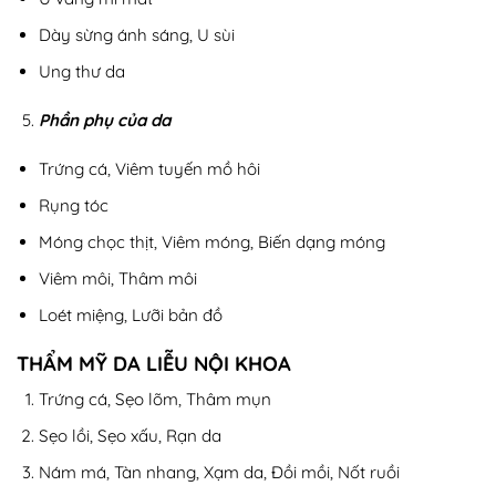
Dày sừng ánh sáng, U sùi
Ung thư da
Phần phụ của da
Trứng cá, Viêm tuyến mồ hôi
Rụng tóc
Móng chọc thịt, Viêm móng, Biến dạng móng
Viêm môi, Thâm môi
Loét miệng, Lưỡi bản đồ
THẨM MỸ DA LIỄU NỘI KHOA
Trứng cá, Sẹo lõm, Thâm mụn
Sẹo lồi, Sẹo xấu, Rạn da
Nám má, Tàn nhang, Xạm da, Đồi mồi, Nốt ruồi