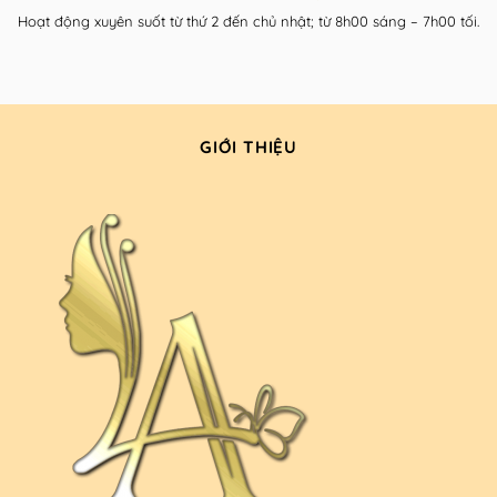
Hoạt động xuyên suốt từ thứ 2 đến chủ nhật; từ 8h00 sáng – 7h00 tối.
GIỚI THIỆU