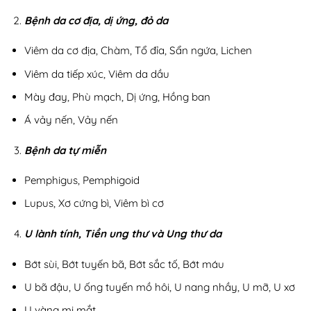
Bệnh da cơ địa, dị ứng, đỏ da
Viêm da cơ địa, Chàm, Tổ đỉa, Sẩn ngứa, Lichen
Viêm da tiếp xúc, Viêm da dầu
Mày đay, Phù mạch, Dị ứng, Hồng ban
Á vảy nến, Vảy nến
Bệnh da tự miễn
Pemphigus, Pemphigoid
Lupus, Xơ cứng bì, Viêm bì cơ
U lành tính, Tiền ung thư và Ung thư da
Bớt sùi, Bớt tuyến bã, Bớt sắc tố, Bớt máu
U bã đậu, U ống tuyến mồ hôi, U nang nhầy, U mỡ, U xơ
U vàng mi mắt