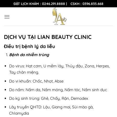
Skip
ĐẶT LỊCH KHÁM :
0246.291.8888
|
CSKH :
0396.835.668
to
content
DỊCH VỤ TẠI LIAN BEAUTY CLINIC
Điều trị bệnh lý da liễu
Bệnh da nhiễm trùng
Do virus: Hạt cơm, U mềm lây, Thủy đậu, Zona, Herpes,
Tay chân miệng.
Do vi khuẩn: Chốc, Nhọt, Abse
Do nấm: Nấm da, Nấm móng, Nấm tóc, Nấm sinh dục
Do ký sinh trùng: Ghẻ, Chấy, Rận, Demodex
Lây truyền QHTD: Lậu, Giang mai, Sùi mào gà,
Chlamydia