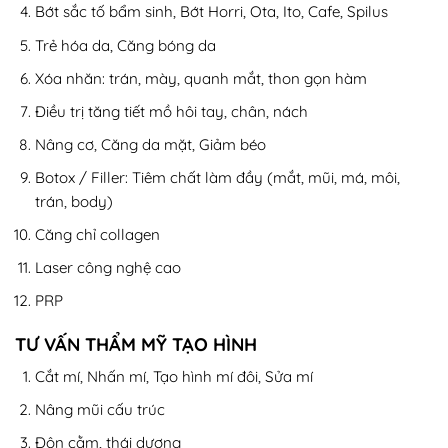
Bớt sắc tố bẩm sinh, Bớt Horri, Ota, Ito, Cafe, Spilus
Trẻ hóa da, Căng bóng da
Xóa nhăn: trán, mày, quanh mắt, thon gọn hàm
Điều trị tăng tiết mồ hôi tay, chân, nách
Nâng cơ, Căng da mặt, Giảm béo
Botox / Filler: Tiêm chất làm đầy (mắt, mũi, má, môi,
trán, body)
Căng chỉ collagen
Laser công nghệ cao
PRP
TƯ VẤN THẨM MỸ TẠO HÌNH
Cắt mí, Nhấn mí, Tạo hình mí đôi, Sửa mí
Nâng mũi cấu trúc
Độn cằm, thái dương